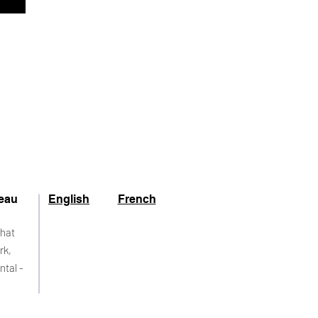
eau
English
French
rhat
rk,
ntal -