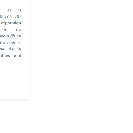
ée par la
rtables OU
 réparation
es ou de
esoin d'une
 de devenir
ine de la
tables peut