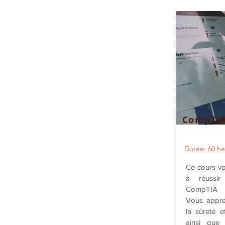
CompTIA
Durée: 60 he
Ce cours vo
à réussir 
CompTIA I
Vous appren
la sûreté e
ainsi que