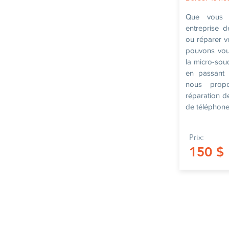
Que vous s
entreprise d
ou réparer v
pouvons vous 
la micro-soud
en passant 
nous prop
réparation d
de téléphone
Prix:
150 $