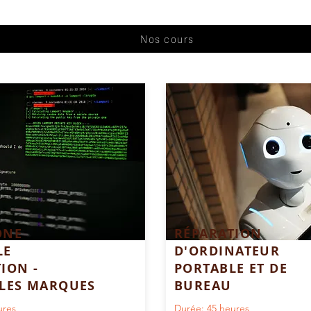
Nos cours
ONE
RÉPARATION
LE
D'ORDINATEUR
ION -
PORTABLE ET DE
 LES MARQUES
BUREAU
ures
Durée: 45 heures