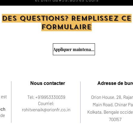
DES QUESTIONS? REMPLISSEZ CE
FORMULAIRE
Appliquer maintenant
Nous contacter
Adresse de bur
 est
Tél: +919953330039
Orion House, 28, Raja
Courriel:
Main Road, Chinar Pa
ech
rohitvenaik@orionfr.co.in
Kolkata, Bengale occide
 de
700157