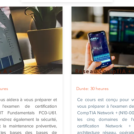
 A +
Réseau CompTIA +
ures
Durée: 30 heures
us aidera à vous préparer et
Ce cours est conçu pour v
l'examen de certification
vous préparer à l'examen de c
T Fundamentals FC0-U61.
CompTIA Network + (N10-007
drez également la sécurité,
les cinq domaines de l
t la maintenance préventive,
certification Network + 
 les bases des bases de
architecture réseau, opérat