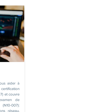
ous aider à
ertification
) et couvre
'examen de
(N10-007):
ions réseau,